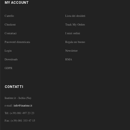
MY ACCOUNT
Carrello
Lista dei desideri
Checkout
Track My Orders
Contattaci
I miei ordini
Password dimenticata
Regala un buono
Login
Newsletter
Downloads
RMA
GDPR
CONTATTI
Inarime.it - Ischia (Na)
e-mail:
info@inarime.it
Tel:
(+39) 081 497 23 23
Fax: (+39) 081 333 47 15