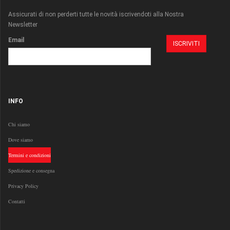
Assicurati di non perderti tutte le novità iscrivendoti alla Nostra
Newsletter
Email
INFO
Chi siamo
Dove siamo
Termini e condizioni
Spedizione e consegna
Privacy Policy
Contatti