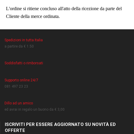
L'ordine si ritiene concluso all'atto della ricezione da parte del
Cliente della merce ordinata.
Spedizioni in tutta Italia
a partire da € 1.50
Soddisfatti o rimborsati
Supporto online 24/7
081 497 23 23
Dillo ad un amico
ed avrai in regalo un buono da € 3,00
ISCRIVITI PER ESSERE AGGIORNATO SU NOVITÀ ED
OFFERTE