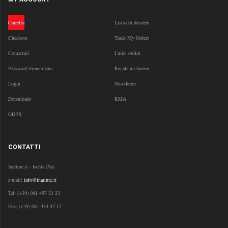
Carrello
Lista dei desideri
Checkout
Track My Orders
Contattaci
I miei ordini
Password dimenticata
Regala un buono
Login
Newsletter
Downloads
RMA
GDPR
CONTATTI
Inarime.it - Ischia (Na)
e-mail:
info@inarime.it
Tel:
(+39) 081 497 23 23
Fax: (+39) 081 333 47 15