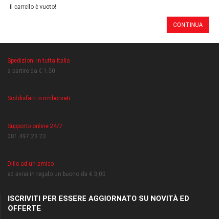
Il carrello è vuoto!
CONTINUA
Spedizioni in tutta Italia
a partire da € 1.50
Soddisfatti o rimborsati
Supporto online 24/7
081 497 23 23
Dillo ad un amico
ed avrai in regalo un buono da € 3,00
ISCRIVITI PER ESSERE AGGIORNATO SU NOVITÀ ED
OFFERTE