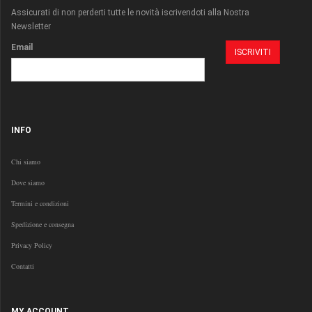
Assicurati di non perderti tutte le novità iscrivendoti alla Nostra
Newsletter
Email
INFO
Chi siamo
Dove siamo
Termini e condizioni
Spedizione e consegna
Privacy Policy
Contatti
MY ACCOUNT