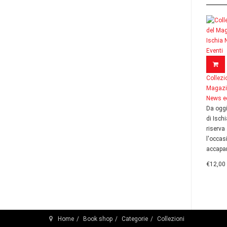
Collezi
Magazin
News ed
Da oggi
di Isch
riserva 
l'occas
accapar
€12,00
Home
Book shop
Categorie
Collezioni