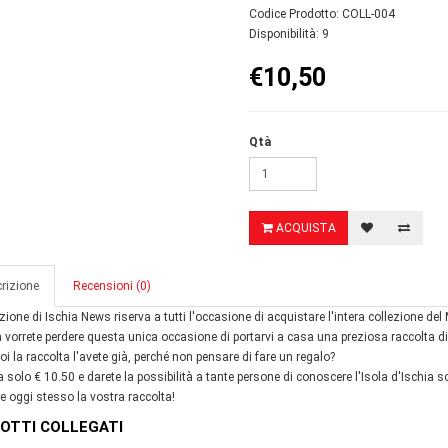
Codice Prodotto: COLL-004
Disponibilità: 9
€10,50
Qtà
ACQUISTA
rizione
Recensioni (0)
zione di Ischia News riserva a tutti l'occasione di acquistare l'intera collezione d
 vorrete perdere questa unica occasione di portarvi a casa una preziosa raccolta d
voi la raccolta l'avete già, perché non pensare di fare un regalo?
 solo € 10.50 e darete la possibilità a tante persone di conoscere l'Isola d'Ischia sot
e oggi stesso la vostra raccolta!
OTTI COLLEGATI