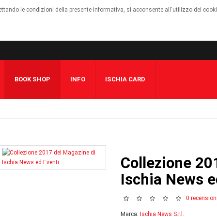
cettando le condizioni della presente informativa, si acconsente all'utilizzo dei cook
BOOK SHOP
INFO
ISCHIA CARD
Collezione 20
Ischia News e
0 recension
Marca:
Ischia News S.r.l.