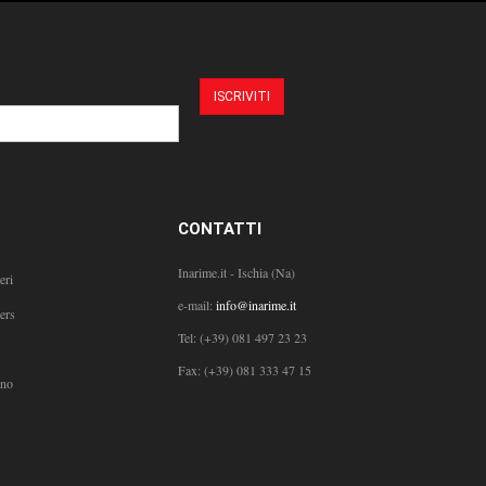
CONTATTI
Inarime.it - Ischia (Na)
eri
e-mail:
info@inarime.it
ers
Tel:
(+39) 081 497 23 23
Fax: (+39) 081 333 47 15
ono