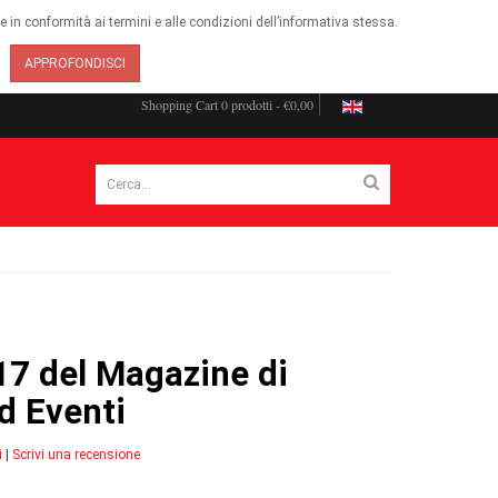
ie in conformità ai termini e alle condizioni dell’informativa stessa.
APPROFONDISCI
Shopping Cart
0 prodotti - €0,00
17 del Magazine di
d Eventi
i
|
Scrivi una recensione