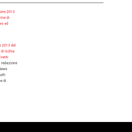
e 2013 del
di Ischia
venti
a redazione
 News
utti
e di