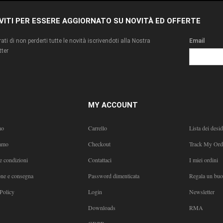
IVITI PER ESSERE AGGIORNATO SU NOVITÀ ED OFFERTE
ati di non perderti tutte le novità iscrivendoti alla Nostra
Email
ter
MY ACCOUNT
mo
Carrello
Lista dei desid
amo
Checkout
Track My Ord
e condizioni
Contattaci
I miei ordini
one e consegna
Password dimenticata
Regala un bu
Policy
Login
Newsletter
Downloads
RMA