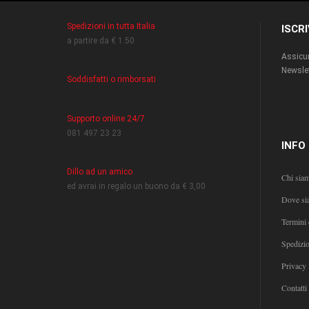
Spedizioni in tutta Italia
ISCR
a partire da € 1.50
Assicur
Newslet
Soddisfatti o rimborsati
Supporto online 24/7
081 497 23 23
INFO
Dillo ad un amico
Chi sia
ed avrai in regalo un buono da € 3,00
Dove si
Termini 
Spedizi
Privacy 
Contatti