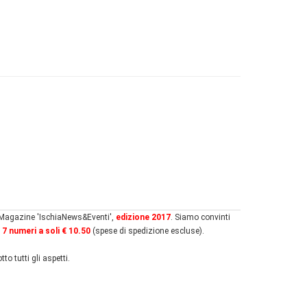
el Magazine 'IschiaNews&Eventi',
edizione 2017
. Siamo convinti
i
7 numeri a soli € 10.50
(spese di spedizione escluse).
to tutti gli aspetti.