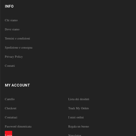
INFO
Chi siamo
Dove siamo
Termini e condizioni
Spedizione e consegna
Privacy Policy
Contatti
MY ACCOUNT
Carrello
Lista dei desideri
Checkout
Track My Orders
Contattaci
I miei ordini
Password dimenticata
Regala un buono
Login
Newsletter