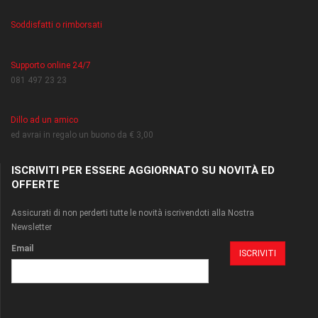
Soddisfatti o rimborsati
Supporto online 24/7
081 497 23 23
Dillo ad un amico
ed avrai in regalo un buono da € 3,00
ISCRIVITI PER ESSERE AGGIORNATO SU NOVITÀ ED
OFFERTE
Assicurati di non perderti tutte le novità iscrivendoti alla Nostra
Newsletter
Email