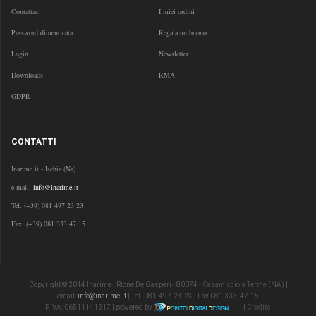
Contattaci
I miei ordini
Password dimenticata
Regala un buono
Login
Newsletter
Downloads
RMA
GDPR
CONTATTI
Inarime.it - Ischia (Na)
e-mail:
info@inarime.it
Tel:
(+39) 081 497 23 23
Fax: (+39) 081 333 47 15
Copyright © 2014 Inarime | Rione De Gasperi - 80074 -
Casamicciola Terme
(NA) |
email:
info@inarime.it
| Tel. 081.497.23.23 - Fax 081.333.47.15
P.IVA: 06511141217 | powered by
|
Credits