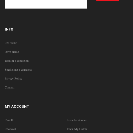
INFO
Chi siamo
Dove siamo
Termini e condizioni
Spedizione e consegna
Privacy Policy
Contatti
MY ACCOUNT
Carrello
Lista dei desideri
Checkout
Track My Orders