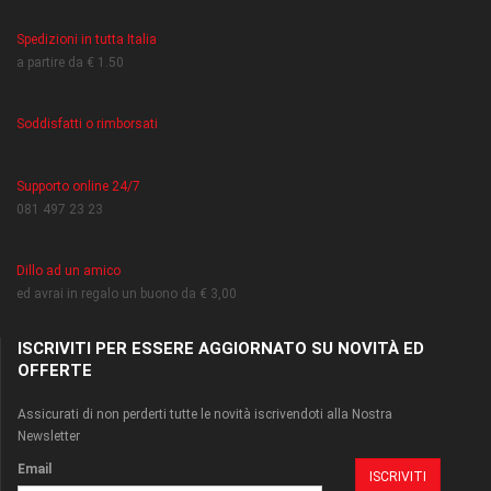
Spedizioni in tutta Italia
a partire da € 1.50
Soddisfatti o rimborsati
Supporto online 24/7
081 497 23 23
Dillo ad un amico
ed avrai in regalo un buono da € 3,00
ISCRIVITI PER ESSERE AGGIORNATO SU NOVITÀ ED
OFFERTE
Assicurati di non perderti tutte le novità iscrivendoti alla Nostra
Newsletter
Email