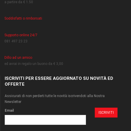
a partire da € 1.50
Soddisfatti o rimborsati
Supporto online 24/7
081 497 23 23
Dillo ad un amico
ed avrai in regalo un buono da € 3,00
ISCRIVITI PER ESSERE AGGIORNATO SU NOVITÀ ED
OFFERTE
Assicurati di non perderti tutte le novità iscrivendoti alla Nostra
Newsletter
Email