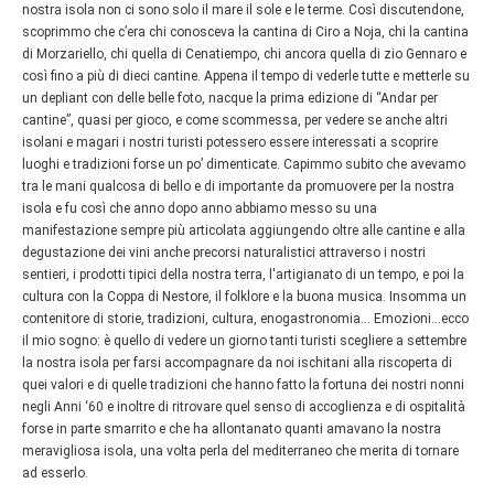
nostra isola non ci sono solo il mare il sole e le terme. Così discutendone,
scoprimmo che c’era chi conosceva la cantina di Ciro a Noja, chi la cantina
di Morzariello, chi quella di Cenatiempo, chi ancora quella di zio Gennaro e
così fino a più di dieci cantine. Appena il tempo di vederle tutte e metterle su
un depliant con delle belle foto, nacque la prima edizione di “Andar per
cantine”, quasi per gioco, e come scommessa, per vedere se anche altri
isolani e magari i nostri turisti potessero essere interessati a scoprire
luoghi e tradizioni forse un po’ dimenticate. Capimmo subito che avevamo
tra le mani qualcosa di bello e di importante da promuovere per la nostra
isola e fu così che anno dopo anno abbiamo messo su una
manifestazione sempre più articolata aggiungendo oltre alle cantine e alla
degustazione dei vini anche precorsi naturalistici attraverso i nostri
sentieri, i prodotti tipici della nostra terra, l'artigianato di un tempo, e poi la
cultura con la Coppa di Nestore, il folklore e la buona musica. Insomma un
contenitore di storie, tradizioni, cultura, enogastronomia... Emozioni...ecco
il mio sogno: è quello di vedere un giorno tanti turisti scegliere a settembre
la nostra isola per farsi accompagnare da noi ischitani alla riscoperta di
quei valori e di quelle tradizioni che hanno fatto la fortuna dei nostri nonni
negli Anni ‘60 e inoltre di ritrovare quel senso di accoglienza e di ospitalità
forse in parte smarrito e che ha allontanato quanti amavano la nostra
meravigliosa isola, una volta perla del mediterraneo che merita di tornare
ad esserlo.