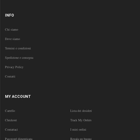
INFO
Chi siamo
Dove siamo
Termini e condizioni
Spedizione e consegna
Privacy Policy
Contatti
MY ACCOUNT
Carrello
Lista dei desideri
Checkout
Track My Orders
Contattaci
I miei ordini
Password dimenticata
Regala un buono