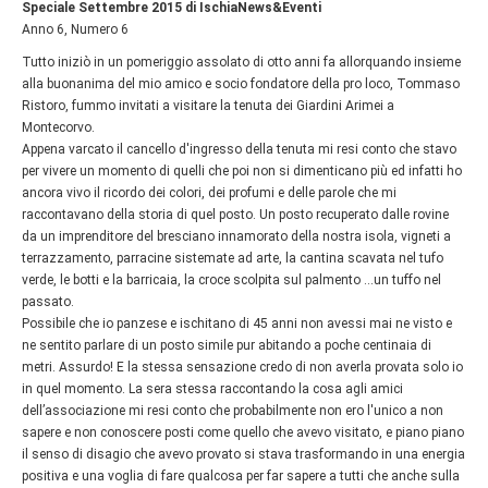
Speciale Settembre 2015 di IschiaNews&Eventi
Anno 6, Numero 6
Tutto iniziò in un pomeriggio assolato di otto anni fa allorquando insieme
alla buonanima del mio amico e socio fondatore della pro loco, Tommaso
Ristoro, fummo invitati a visitare la tenuta dei Giardini Arimei a
Montecorvo.
Appena varcato il cancello d'ingresso della tenuta mi resi conto che stavo
per vivere un momento di quelli che poi non si dimenticano più ed infatti ho
ancora vivo il ricordo dei colori, dei profumi e delle parole che mi
raccontavano della storia di quel posto. Un posto recuperato dalle rovine
da un imprenditore del bresciano innamorato della nostra isola, vigneti a
terrazzamento, parracine sistemate ad arte, la cantina scavata nel tufo
verde, le botti e la barricaia, la croce scolpita sul palmento ...un tuffo nel
passato.
Possibile che io panzese e ischitano di 45 anni non avessi mai ne visto e
ne sentito parlare di un posto simile pur abitando a poche centinaia di
metri. Assurdo! E la stessa sensazione credo di non averla provata solo io
in quel momento. La sera stessa raccontando la cosa agli amici
dell’associazione mi resi conto che probabilmente non ero l'unico a non
sapere e non conoscere posti come quello che avevo visitato, e piano piano
il senso di disagio che avevo provato si stava trasformando in una energia
positiva e una voglia di fare qualcosa per far sapere a tutti che anche sulla