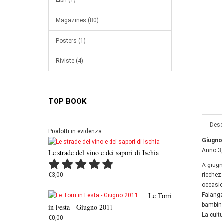
Libri (1)
Magazines (80)
Posters (1)
Riviste (4)
TOP BOOK
Desc
Prodotti in evidenza
Giugno
Anno 3
Le strade del vino e dei sapori di Ischia
A giugn
€3,00
ricchez
occasio
Le Torri
Falanga
bambini
in Festa - Giugno 2011
La cult
€0,00