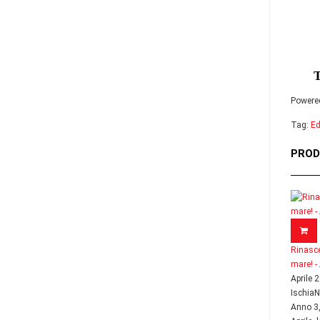
Powere
Tag:
Ed
PROD
Rinasce
mare! -
Aprile 
Ischia
Anno 3