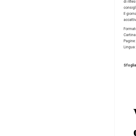
di rifle
consigl
Il gior
accatti
Format
Cartina
Pagine:
Lingua:
Sfoglia