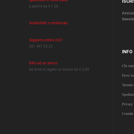
Spedizioni in tutta Italia
ISCR
a partire da € 1.50
Assicur
Newslet
Soddisfatti o rimborsati
Supporto online 24/7
081 497 23 23
INFO
Dillo ad un amico
Chi sia
ed avrai in regalo un buono da € 3,00
Dove si
Termini 
Spedizi
Privacy 
Contatti