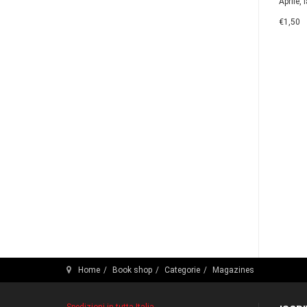
Aprile, l
€1,50
Home
Book shop
Categorie
Magazines