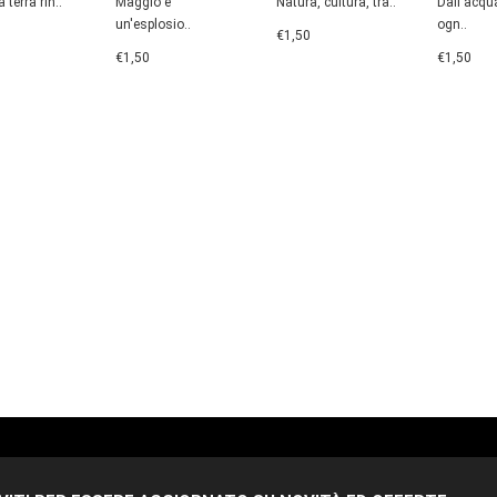
a terra rin..
Maggio è
Natura, cultura, tra..
Dall'acqu
un'esplosio..
ogn..
€1,50
€1,50
€1,50