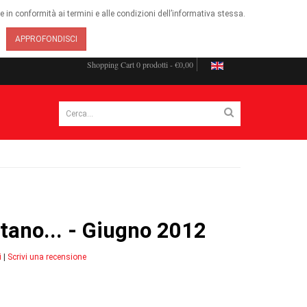
ie in conformità ai termini e alle condizioni dell’informativa stessa.
APPROFONDISCI
Shopping Cart
0 prodotti - €0,00
hitano... - Giugno 2012
i
|
Scrivi una recensione