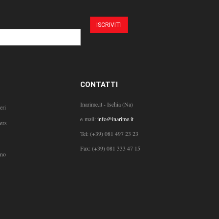
CONTATTI
Inarime.it - Ischia (Na)
eri
e-mail:
info@inarime.it
ers
Tel:
(+39) 081 497 23 23
Fax: (+39) 081 333 47 15
ono