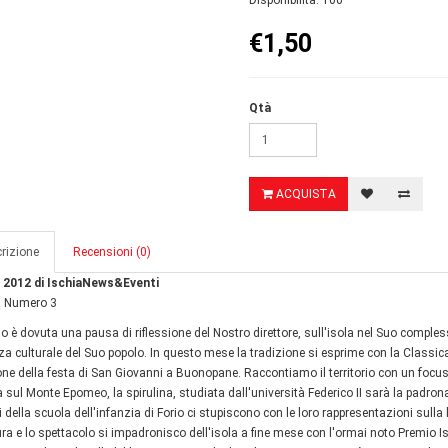
Disponibilità: 100
€1,50
Qtà
ACQUISTA
rizione
Recensioni (0)
 2012 di IschiaNews&Eventi
, Numero 3
o è dovuta una pausa di riflessione del Nostro direttore, sull'isola nel Suo complesso 
za culturale del Suo popolo. In questo mese la tradizione si esprime con la Classica
ne della festa di San Giovanni a Buonopane. Raccontiamo il territorio con un focus su
 sul Monte Epomeo, la spirulina, studiata dall'università Federico II sarà la padron
 della scuola dell'infanzia di Forio ci stupiscono con le loro rappresentazioni sulla
ura e lo spettacolo si impadronisco dell'isola a fine mese con l'ormai noto Premio Is