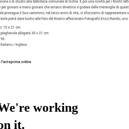
ssione e di studio alla biblioteca comunale di Ischia. E poi una novità per i Nostri le
i per giovani e meno giovani che amano divertirsi e godere delle meraviglie di quest
nale prosegue il Suo cammino, nel terzo anno di vita, ci sforziamo di rappresentare 
vante potrà dare lustro alle foto del Nostro affezionato Fotografo Enzo Rando, uno d
o: 15 x 21 cm
 pieghevole allegata 30 x 21 cm
 96
 Italiano / Inglese
 l'anteprima online