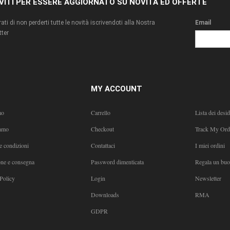
IVITI PER ESSERE AGGIORNATO SU NOVITÀ ED OFFERTE
ati di non perderti tutte le novità iscrivendoti alla Nostra
Email
ter
MY ACCOUNT
mo
Carrello
Lista dei desid
amo
Checkout
Track My Ord
e condizioni
Contattaci
I miei ordini
one e consegna
Password dimenticata
Regala un bu
Policy
Login
Newsletter
Downloads
RMA
GDPR