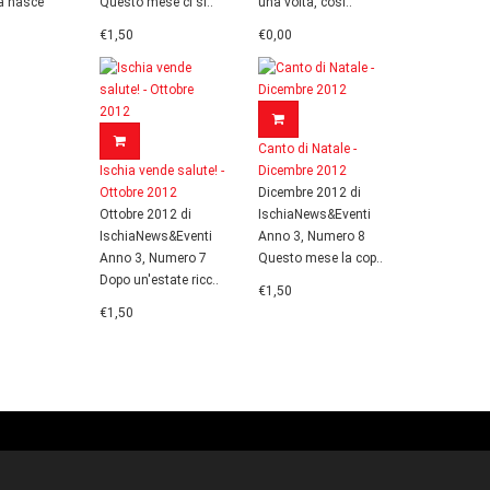
a nasce
Questo mese ci si..
una volta, così..
€1,50
€0,00
Canto di Natale -
Ischia vende salute! -
Dicembre 2012
Ottobre 2012
Dicembre 2012 di
Ottobre 2012 di
IschiaNews&Eventi
IschiaNews&Eventi
Anno 3, Numero 8
Anno 3, Numero 7
Questo mese la cop..
Dopo un'estate ricc..
€1,50
€1,50