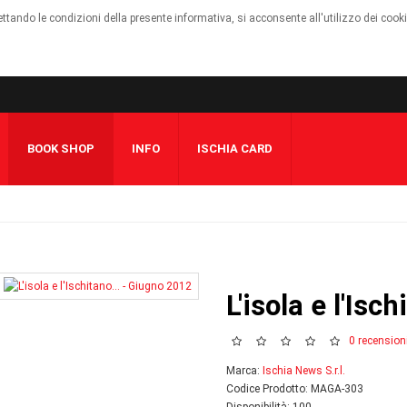
cettando le condizioni della presente informativa, si acconsente all'utilizzo dei cook
BOOK SHOP
INFO
ISCHIA CARD
L'isola e l'Isc
0 recension
Marca:
Ischia News S.r.l.
Codice Prodotto: MAGA-303