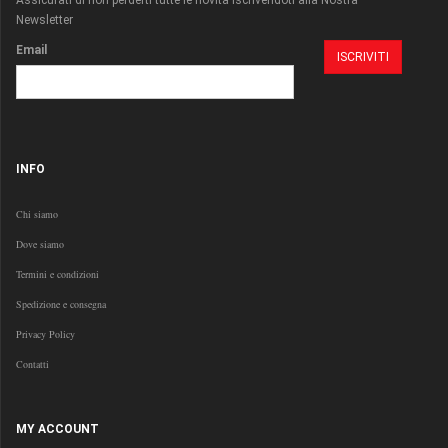
Assicurati di non perderti tutte le novità iscrivendoti alla Nostra
Newsletter
Email
INFO
Chi siamo
Dove siamo
Termini e condizioni
Spedizione e consegna
Privacy Policy
Contatti
MY ACCOUNT