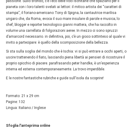
passione. Sullo sfondo, c’è l’eco delle voci ischitane che spaziano per il
pianeta con i loro talenti svelati ai lettori: il mitico artista dei “caratteri di
stampa”, il foriano-americano Tony di Spigna; la cantautrice marilisa
ungaro che, da Roma, evoca il suo mare insulare di parole e musica; lo
chef, blogger e reporter tecnologico gianni mattera, che ha raccolto in
volume una carrellata di folgorazioni aeree. In mezzo ci sono spruzzi
d’amarcord necessario. in definitiva, poi, c’è un gioco sottinteso al quale vi
invito a partecipare: è quello della scomposizione della bellezza.
Si sta sulla soglia del mondo che è Ischia: vi si può entrare a occhi aperti, o
uscire trattenendo il fiato, lasciando piena libertà ai pensieri di ricostruire il
proprio spicchio di piacere. parafrasando peter handke, è un’esperienza
interna ed esterna contemporaneamente. La trovo imperdibile.
E le nostre fantastiche rubriche e guide sull'isola da scoprire!
Formato: 21 x 29 cm
Pagine: 132
Lingua: Italiano / Inglese
Sfoglia l'anteprima online