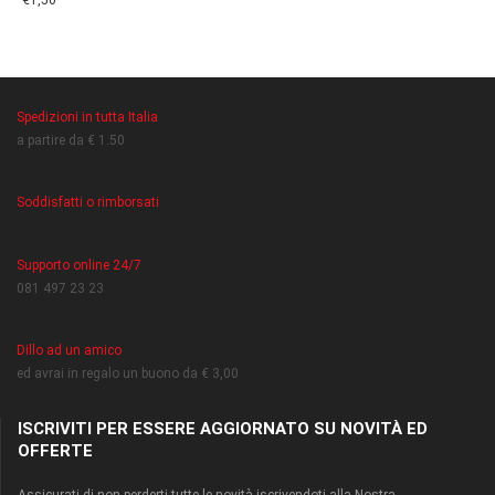
€1,50
Spedizioni in tutta Italia
a partire da € 1.50
Soddisfatti o rimborsati
Supporto online 24/7
081 497 23 23
Dillo ad un amico
ed avrai in regalo un buono da € 3,00
ISCRIVITI PER ESSERE AGGIORNATO SU NOVITÀ ED
OFFERTE