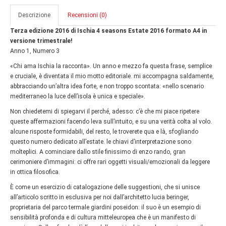
Descrizione
Recensioni (0)
Terza edizione 2016 di Ischia 4 seasons Estate 2016 formato A4 in
versione trimestrale!
Anno 1, Numero 3
«Chi ama Ischia la racconta». Un anno e mezzo fa questa frase, semplice
e cruciale, è diventata il mio motto editoriale. mi accompagna saldamente,
abbracciando un’altra idea forte, e non troppo scontata: «nello scenario
mediterraneo la luce dell’isola è unica e speciale».
Non chiedetemi di spiegarvi il perché, adesso: c’è che mi piace ripetere
queste affermazioni facendo leva sull’intuito, e su una verità colta al volo.
alcune risposte formidabili, del resto, le troverete qua e là, sfogliando
questo numero dedicato all’estate. le chiavi d’interpretazione sono
molteplici. A cominciare dallo stile finissimo di enzo rando, gran
cerimoniere d’immagini: ci offre rari oggetti visuali/emozionali da leggere
in ottica filosofica.
È come un esercizio di catalogazione delle suggestioni, che si unisce
all’articolo scritto in esclusiva per noi dall’architetto lucia beringer,
proprietaria del parco termale giardini poseidon: il suo è un esempio di
sensibilità profonda e di cultura mitteleuropea che è un manifesto di