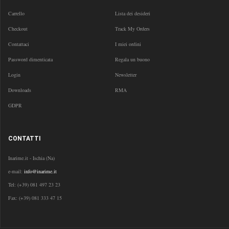
Carrello
Lista dei desideri
Checkout
Track My Orders
Contattaci
I miei ordini
Password dimenticata
Regala un buono
Login
Newsletter
Downloads
RMA
GDPR
CONTATTI
Inarime.it - Ischia (Na)
e-mail:
info@inarime.it
Tel:
(+39) 081 497 23 23
Fax: (+39) 081 333 47 15