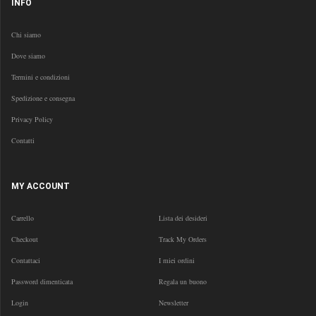
INFO
Chi siamo
Dove siamo
Termini e condizioni
Spedizione e consegna
Privacy Policy
Contatti
MY ACCOUNT
Carrello
Lista dei desideri
Checkout
Track My Orders
Contattaci
I miei ordini
Password dimenticata
Regala un buono
Login
Newsletter