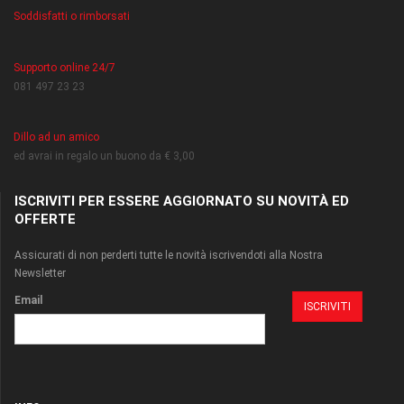
Soddisfatti o rimborsati
Supporto online 24/7
081 497 23 23
Dillo ad un amico
ed avrai in regalo un buono da € 3,00
ISCRIVITI PER ESSERE AGGIORNATO SU NOVITÀ ED
OFFERTE
Assicurati di non perderti tutte le novità iscrivendoti alla Nostra
Newsletter
Email