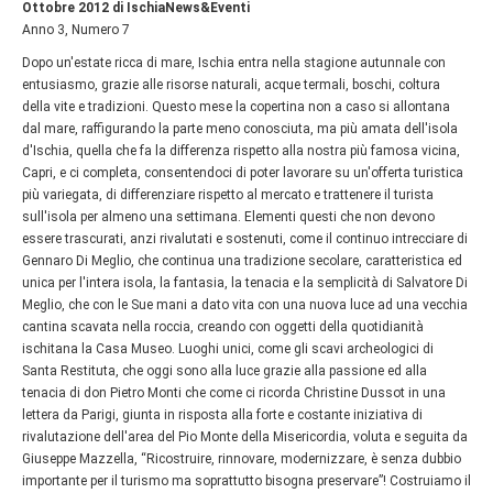
Ottobre 2012 di IschiaNews&Eventi
Anno 3, Numero 7
Dopo un'estate ricca di mare, Ischia entra nella stagione autunnale con
entusiasmo, grazie alle risorse naturali, acque termali, boschi, coltura
della vite e tradizioni. Questo mese la copertina non a caso si allontana
dal mare, raffigurando la parte meno conosciuta, ma più amata dell'isola
d'Ischia, quella che fa la differenza rispetto alla nostra più famosa vicina,
Capri, e ci completa, consentendoci di poter lavorare su un'offerta turistica
più variegata, di differenziare rispetto al mercato e trattenere il turista
sull'isola per almeno una settimana. Elementi questi che non devono
essere trascurati, anzi rivalutati e sostenuti, come il continuo intrecciare di
Gennaro Di Meglio, che continua una tradizione secolare, caratteristica ed
unica per l'intera isola, la fantasia, la tenacia e la semplicità di Salvatore Di
Meglio, che con le Sue mani a dato vita con una nuova luce ad una vecchia
cantina scavata nella roccia, creando con oggetti della quotidianità
ischitana la Casa Museo. Luoghi unici, come gli scavi archeologici di
Santa Restituta, che oggi sono alla luce grazie alla passione ed alla
tenacia di don Pietro Monti che come ci ricorda Christine Dussot in una
lettera da Parigi, giunta in risposta alla forte e costante iniziativa di
rivalutazione dell'area del Pio Monte della Misericordia, voluta e seguita da
Giuseppe Mazzella, “Ricostruire, rinnovare, modernizzare, è senza dubbio
importante per il turismo ma soprattutto bisogna preservare”! Costruiamo il