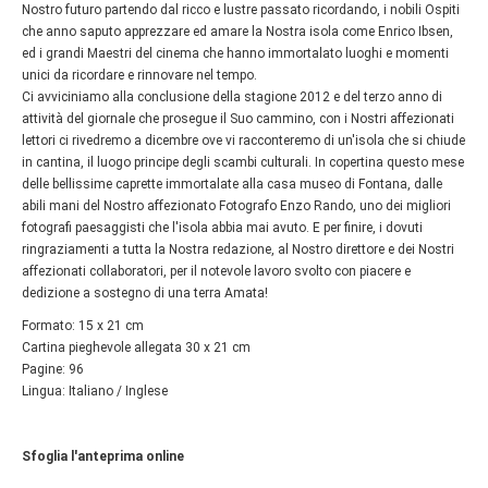
Nostro futuro partendo dal ricco e lustre passato ricordando, i nobili Ospiti
che anno saputo apprezzare ed amare la Nostra isola come Enrico Ibsen,
ed i grandi Maestri del cinema che hanno immortalato luoghi e momenti
unici da ricordare e rinnovare nel tempo.
Ci avviciniamo alla conclusione della stagione 2012 e del terzo anno di
attività del giornale che prosegue il Suo cammino, con i Nostri affezionati
lettori ci rivedremo a dicembre ove vi racconteremo di un'isola che si chiude
in cantina, il luogo principe degli scambi culturali. In copertina questo mese
delle bellissime caprette immortalate alla casa museo di Fontana, dalle
abili mani del Nostro affezionato Fotografo Enzo Rando, uno dei migliori
fotografi paesaggisti che l'isola abbia mai avuto. E per finire, i dovuti
ringraziamenti a tutta la Nostra redazione, al Nostro direttore e dei Nostri
affezionati collaboratori, per il notevole lavoro svolto con piacere e
dedizione a sostegno di una terra Amata!
Formato: 15 x 21 cm
Cartina pieghevole allegata 30 x 21 cm
Pagine: 96
Lingua: Italiano / Inglese
Sfoglia l'anteprima online